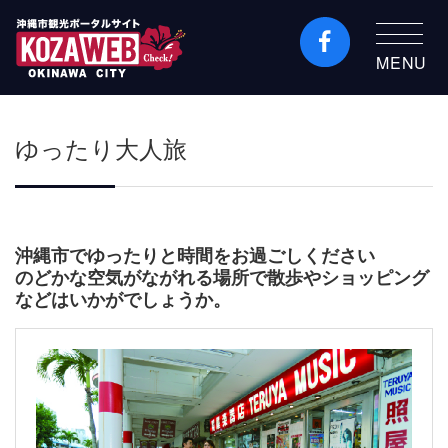
MENU
沖縄市観光ポータルコ
ザウェブ-Kozaweb- 沖
ゆったり大人旅
縄市コザの表も裏も楽
しむ
沖縄市でゆったりと時間をお過ごしください
のどかな空気がながれる場所で散歩やショッピング
などはいかがでしょうか。