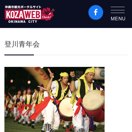
MENU
沖縄市観光ポータルコ
ザウェブ-Kozaweb- 沖
登川青年会
縄市コザの表も裏も楽
しむ