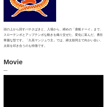
頭の上から回すバチさばきと、入場から、締めの「唐船ドーイ」まで、
スローテンポとアップテンポな動きを織り交ぜた、変化に富んだ、勇壮
華麗な型です。「久高マンジュウ主」では、締太鼓同士で向かい合い、
太鼓を叩き合うのも特徴です。
Movie