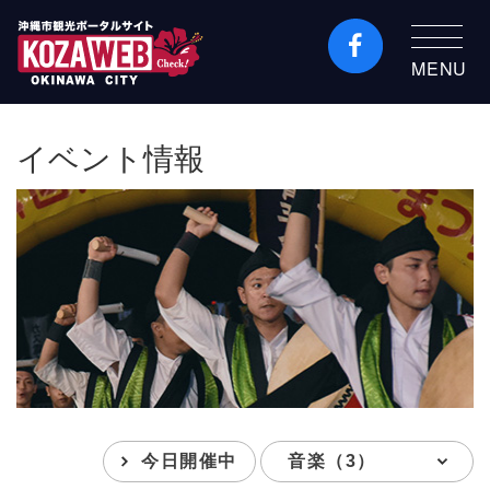
MENU
沖縄市観光ポータルコ
ザウェブ-Kozaweb- 沖
イベント情報
縄市コザの表も裏も楽
しむ
今日開催中