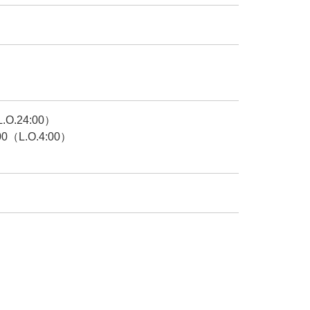
O.24:00）
（L.O.4:00）