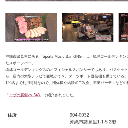
ンドウで開きます
沖縄市諸見里にある「Sports Music Bar KING」は、琉球ゴール
たスポーツバー。
琉球ゴールデンキングスのオフィシャルスポンサーでもあり、バスケッ
ら、店内の大型テレビで観戦ができ、ダーツボード遊技機も備えている
120名まで利用可能なので、団体様や結婚式二次会、卒業パーティなどの
ンドウで開きます
「
コザの裏側vol.543
」で紹介されました。
住所
904-0032
沖縄市諸見里1-1-5 2階