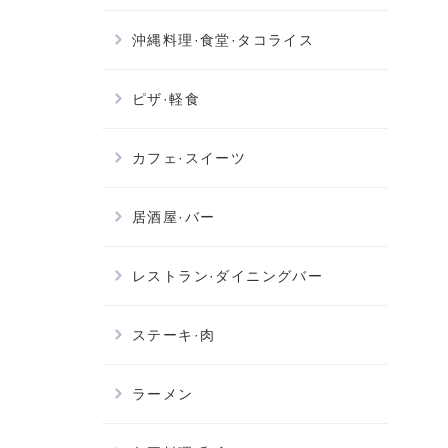
沖縄料理·食堂·タコライス
ピザ·軽食
カフェ·スイーツ
居酒屋·バー
レストラン·ダイニングバー
ステーキ·肉
ラーメン