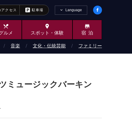
Language
のアクセス
駐車場
local_dining
place
store
グルメ
スポット・
体験
宿泊
音楽
文化・伝統芸能
ファミリー
G（スポーツミュージックバーキン
ー