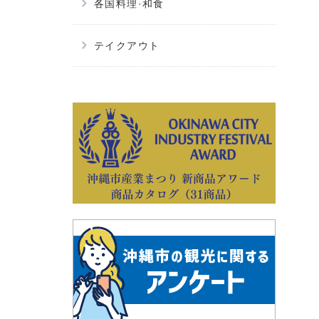
各国料理·和食
テイクアウト
別ウィ
別ウィ