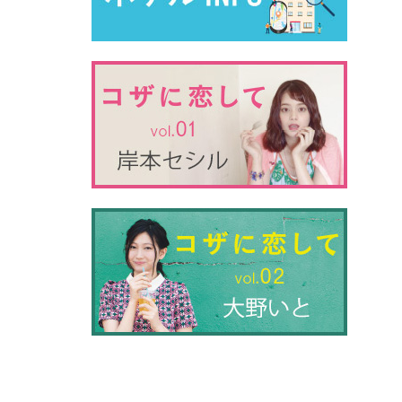
別ウィ
別ウィ