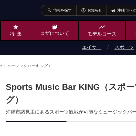
search
error_outline
情報を探す
お知らせ
沖縄市へ
star
timeline
コザ
について
特集
モデルコース
エイサー
スポーツ
（スポーツミュージックバーキング）
Sports Music Bar KIN
グ）
沖縄市諸見里にあるスポーツ観戦が可能なミュージックバ