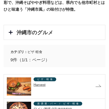
彩で、沖縄そばややぎ料理などは、県内でも他市町村とは
ひと味違う「沖縄市風」の味付けが特徴。
沖縄市のグルメ
カテゴリ：
ピザ·軽食
9件（1/1：ページ）
ピザ·軽食
Harvest
居酒屋·バー / ピザ·軽食