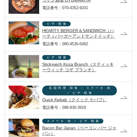
ワイン酒場 OTUMAMIYA
電話番号：070-4352-9241
ピザ·軽食
HEARTY BERGER＆SANDWICH（ハ
ーティバーガーアンドサンドイッチ）
電話番号：090-4536-6492
ピザ·軽食
Stickywich Koza Branch（スティッキ
ーウィッチ コザ ブランチ）
各国料理·和食 / ステーキ·肉
/ ピザ·軽食
Quick Kebab（クイック ケバブ）
電話番号：098-930-3919
ステーキ·肉 / ピザ·軽食
Bacon Bar Japan（ベーコン バー ジャ
パン）