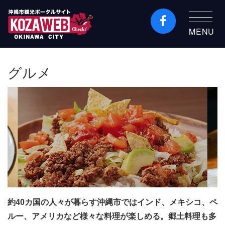
MENU
沖縄市観光ポータルコ
ザウェブ-Kozaweb- 沖
グルメ
縄市コザの表も裏も楽
しむ
約40カ国の人々が暮らす沖縄市ではインド、メキシコ、ペ
ルー、アメリカなど様々な料理が楽しめる。郷土料理も多