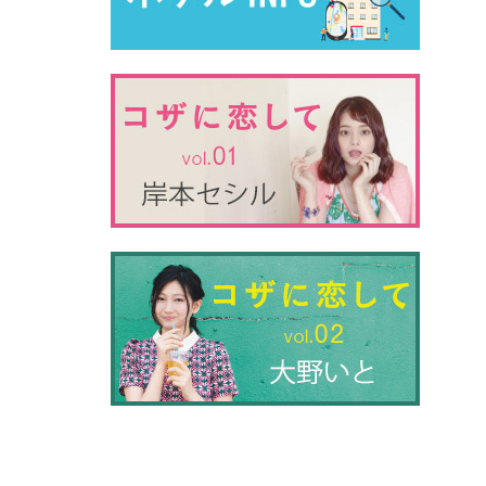
別ウィ
別ウィ