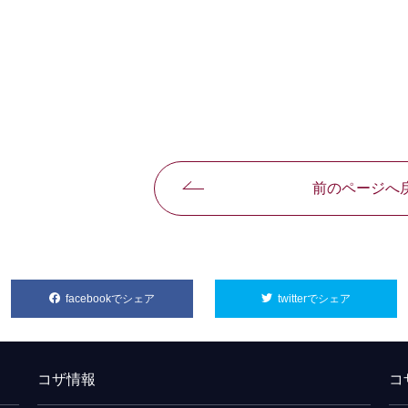
前のページへ
facebookでシェア
別ウィンドウで開きます
twitterでシェア
別ウィンド
コザ情報
コ