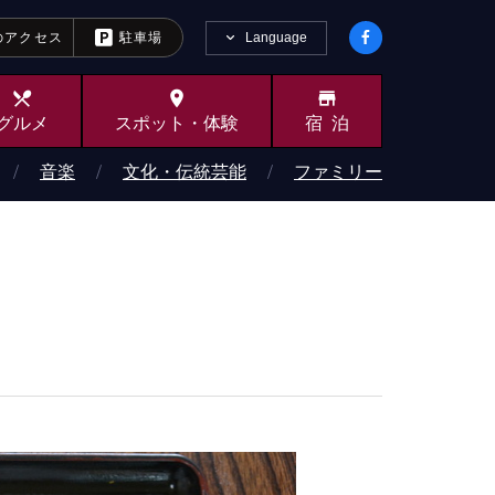
Language
のアクセス
駐車場
local_dining
place
store
グルメ
スポット・
体験
宿泊
音楽
文化・伝統芸能
ファミリー