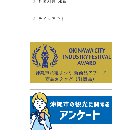
各国料理·和食
テイクアウト
別ウィ
別ウィ