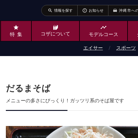
search
error_outline
情報を探す
お知らせ
沖縄市へ
star
timeline
コザ
について
特集
モデルコース
エイサー
スポーツ
だるまそば
メニューの多さにびっくり！ガッツリ系のそば屋です