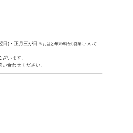
その翌日)・正月三が日
※お盆と年末年始の営業について
ございます。
問い合わせください。