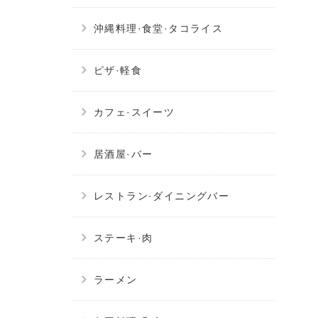
沖縄料理·食堂·タコライス
ピザ·軽食
カフェ·スイーツ
居酒屋·バー
レストラン·ダイニングバー
ステーキ·肉
ラーメン