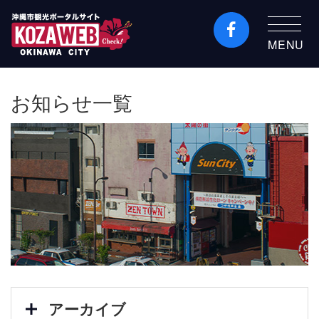
MENU
沖縄市観光ポータルコ
ザウェブ-Kozaweb- 沖
お知らせ一覧
縄市コザの表も裏も楽
しむ
アーカイブ