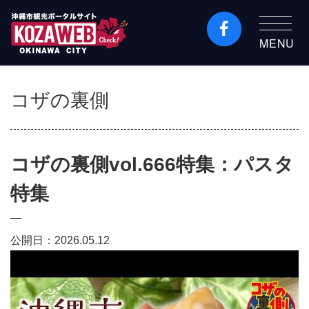
MENU
沖縄市観光ポータルコ
ザウェブ-Kozaweb- 沖
コザの裏側
縄市コザの表も裏も楽
しむ
コザの裏側vol.666特集：パスタ
特集
公開日：2026.05.12