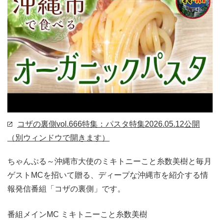
コザの裏側vol.666特集：パスタ特集
2026.05.12公開
（別ウィンドウで開きます）
ちゃんぷる～沖縄市大使のミキトニーこと糸数美樹と毎月
ゲストMCを招いて贈る、ディープな沖縄市を紹介する情
報発信番組「コザの裏側」です。
番組メインMC ミキトニーこと糸数美樹