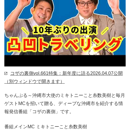
コザの裏側vol.661特集：新年度に語る
2026.04.07公開
（別ウィンドウで開きます）
ちゃんぷる～沖縄市大使のミキトニーこと糸数美樹と毎月
ゲストMCを招いて贈る、ディープな沖縄市を紹介する情
報発信番組「コザの裏側」です。
番組メインMC ミキトニーこと糸数美樹