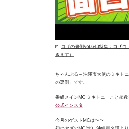
コザの裏側vol.643特集：コザ
きます）
ちゃんぷる～沖縄市大使のミキトニ
の裏側」です。
番組メインMC ミキトニーこと糸数
公式インスタ
今月のゲストMCは〜〜
初のヤギのMC(笑)...沖縄県名護よ