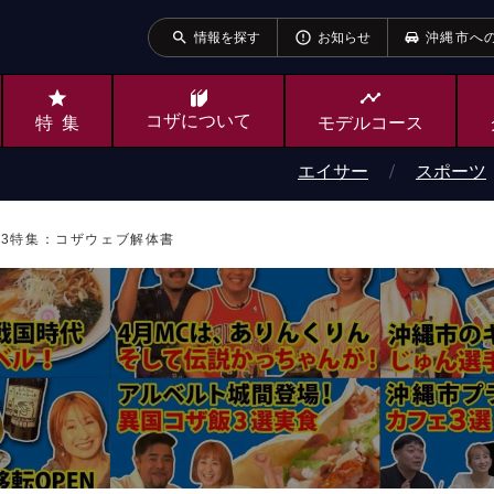
search
error_outline
情報を探す
お知らせ
沖縄市へ
star
timeline
コザ
について
特集
モデルコース
エイサー
スポーツ
.643特集：コザウェブ解体書