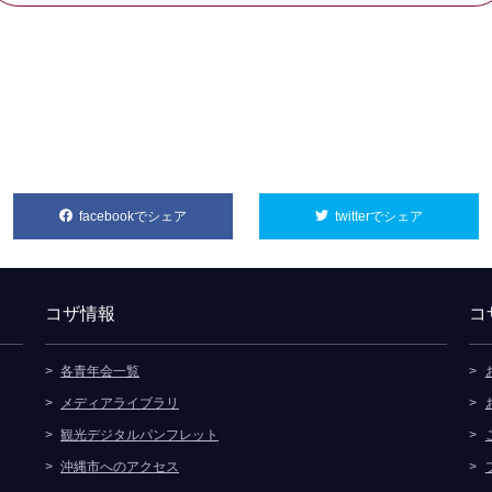
facebookでシェア
別ウィンドウで開きます
twitterでシェア
別ウィンド
コザ情報
コ
各青年会一覧
メディアライブラリ
観光デジタルパンフレット
沖縄市へのアクセス