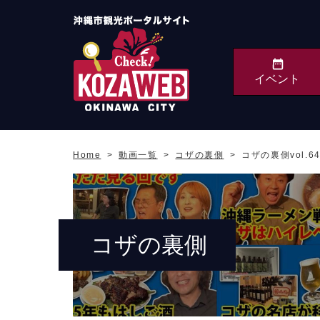
イベント
沖縄市観光ポータルサ
イト KOZAWEB
Home
動画一覧
コザの裏側
コザの裏側vol
OKINAWA CITY
コザの裏側