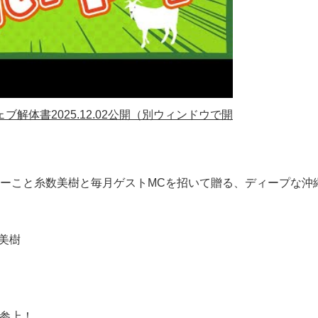
ウェブ解体書
2025.12.02公開
（別ウィンドウで開
ーこと糸数美樹と毎月ゲストMCを招いて贈る、ディープな沖
美樹
り参上！