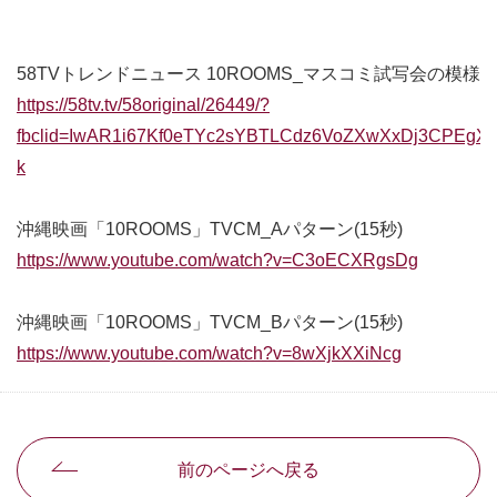
別ウィンドウで開きます
58TVトレンドニュース 10ROOMS_マスコミ試写会の模様
https://58tv.tv/58original/26449/?
fbclid=IwAR1i67Kf0eTYc2sYBTLCdz6VoZXwXxDj3CPEgX
k
別ウィンドウで開きます
沖縄映画「10ROOMS」TVCM_Aパターン(15秒)
https://www.youtube.com/watch?v=C3oECXRgsDg
別ウィン
沖縄映画「10ROOMS」TVCM_Bパターン(15秒)
https://www.youtube.com/watch?v=8wXjkXXiNcg
別ウィンド
前のページへ戻る