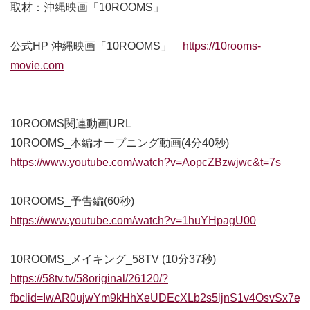
取材：沖縄映画「10ROOMS」
公式HP 沖縄映画「10ROOMS」
https://10rooms-
movie.com
別ウィンドウで開きます
10ROOMS関連動画URL
10ROOMS_本編オープニング動画(4分40秒)
https://www.youtube.com/watch?v=AopcZBzwjwc&t=7s
別ウ
10ROOMS_予告編(60秒)
https://www.youtube.com/watch?v=1huYHpagU00
別ウィン
10ROOMS_メイキング_58TV (10分37秒)
https://58tv.tv/58original/26120/?
fbclid=IwAR0ujwYm9kHhXeUDEcXLb2s5ljnS1v4OsvSx7e