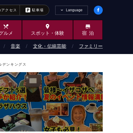
Language
のアクセス
駐車場
local_dining
place
store
グルメ
スポット・
体験
宿泊
音楽
文化・伝統芸能
ファミリー
ールデンキングス