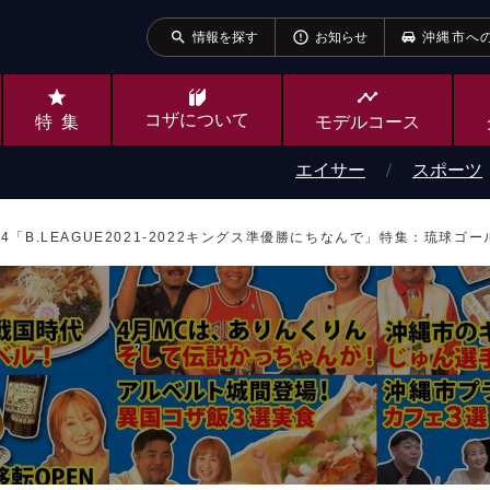
search
error_outline
情報を探す
お知らせ
沖縄市へ
star
timeline
コザ
について
特集
モデルコース
エイサー
スポーツ
464「B.LEAGUE2021-2022キングス準優勝にちなんで」特集：琉球ゴ