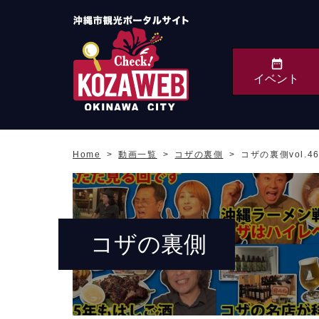
イベント
沖縄市観光ポータルサ
イト KOZAWEB
Home
動画一覧
コザの裏側
コザの裏側vol.
OKINAWA CITY
コザの裏側