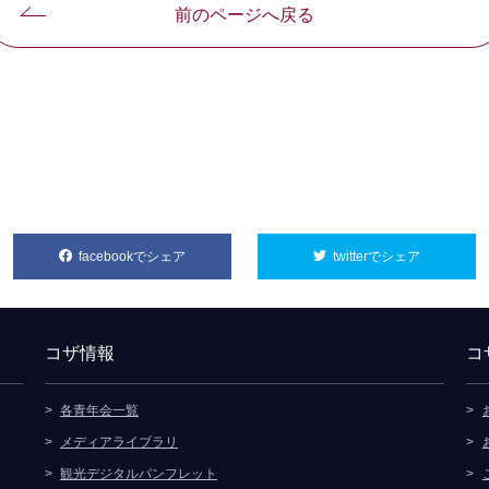
前のページへ戻る
facebookでシェア
別ウィンドウで開きます
twitterでシェア
別ウィンド
コザ情報
コ
各青年会一覧
メディアライブラリ
観光デジタルパンフレット