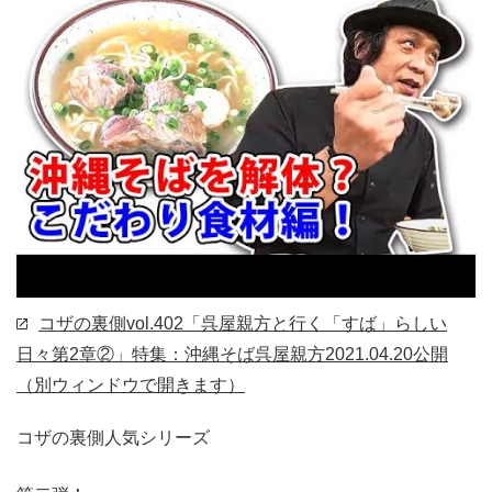
コザの裏側vol.402「呉屋親方と行く「すば」らしい
日々第2章②」特集：沖縄そば呉屋親方
2021.04.20公開
（別ウィンドウで開きます）
コザの裏側人気シリーズ