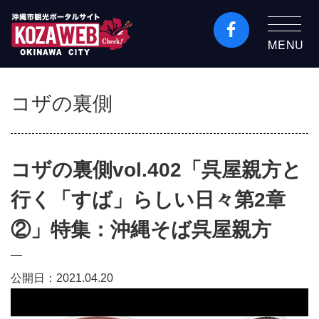
MENU
沖縄市観光ポータルコ
ザウェブ-Kozaweb- 沖
コザの裏側
縄市コザの表も裏も楽
しむ
コザの裏側vol.402「呉屋親方と
行く「すば」らしい日々第2章
②」特集：沖縄そば呉屋親方
公開日：2021.04.20