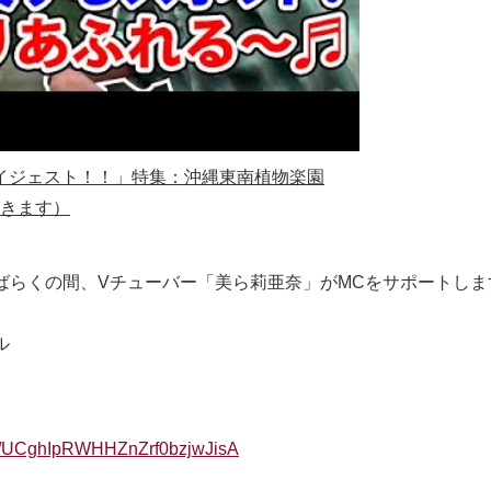
物ダイジェスト！！」特集：沖縄東南植物楽園
きます）
ばらくの間、Vチューバー「美ら莉亜奈」がMCをサポートし
ル
el/UCghIpRWHHZnZrf0bzjwJisA