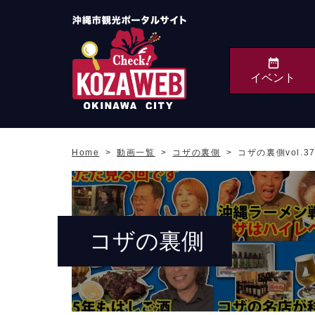
イベント
沖縄市観光ポータルサ
イト KOZAWEB
Home
動画一覧
コザの裏側
コザの裏側vol
OKINAWA CITY
コザの裏側