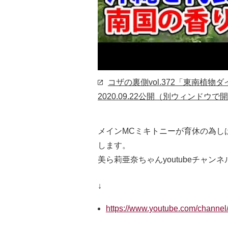
コザの裏側vol.372「東南植
2020.09.22公開
（別ウィンドウで開
メインMCミキトニーが育休の為し
します。
美ら莉亜奈ちゃんyoutubeチャンネ
↓
https://www.youtube.com/chann