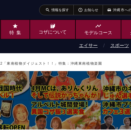
search
error_outline
情報を探す
お知らせ
沖縄市へ
star
timeline
コザ
について
特集
モデルコース
エイサー
スポーツ
.372「東南植物ダイジェスト！！」特集：沖縄東南植物楽園