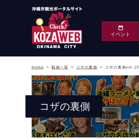
イベント
沖縄市観光ポータルサ
イト KOZAWEB
Home
動画一覧
コザの裏側
コザの裏側vol.
OKINAWA CITY
コザの裏側