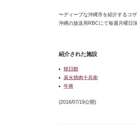
〜ディープな沖縄市を紹介するコザ
沖縄の放送局RBCにて毎週月曜日深夜
紹介された施設
韓日館
炭火焼肉十兵衛
牛将
(2016/07/19公開)