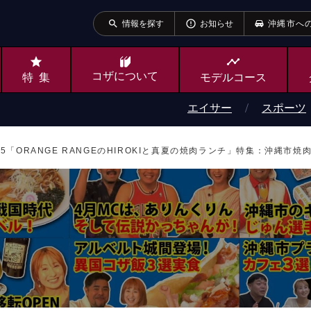
search
error_outline
情報を探す
お知らせ
沖縄市へ
star
timeline
コザ
について
特集
モデルコース
エイサー
スポーツ
155「ORANGE RANGEのHIROKIと真夏の焼肉ランチ」特集：沖縄市焼