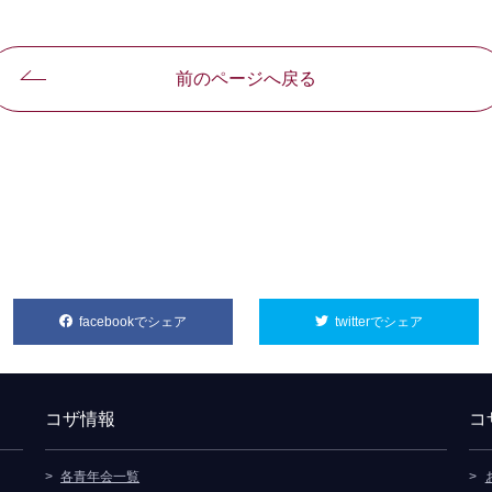
前のページへ戻る
facebookでシェア
別ウィンドウで開きます
twitterでシェア
別ウィンド
コザ情報
コ
各青年会一覧