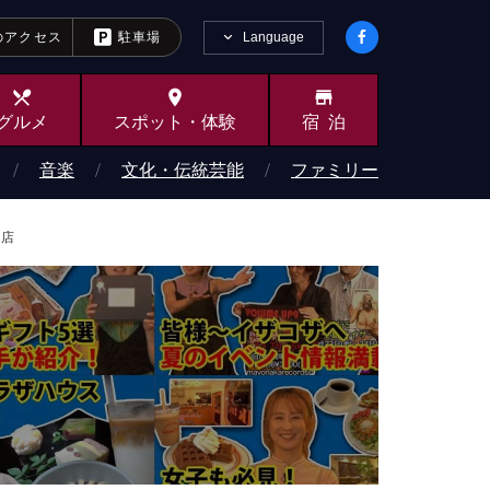
Language
のアクセス
駐車場
local_dining
place
store
グルメ
スポット・
体験
宿泊
音楽
文化・伝統芸能
ファミリー
肉店