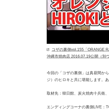
コザの裏側vol.155「ORANG
沖縄市焼肉店
2016.07.19公開
（別
今回の「コザの裏側」は真昼間から肉
ジ）のヒロキと共に堪能します。あ
取材先：韓日館、炭火焼肉十兵衛、
エンディングコーナの裏側LIVE：T