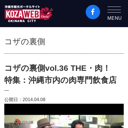
MENU
沖縄市観光ポータルコ
ザウェブ-Kozaweb- 沖
コザの裏側
縄市コザの表も裏も楽
しむ
コザの裏側vol.36 THE・肉！
特集：沖縄市内の肉専門飲食店
公開日：2014.04.08