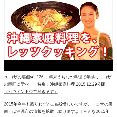
コザの裏側vol.126 「年末うちな〜料理で年越し！コザ
の巨匠に学べ！」特集：沖縄家庭料理
2015.12.29公開
（別ウィンドウで開きます）
2015年今年も残りわずか...名残惜しいですが、「コザの裏
側」は沖縄市の情報を拡散し続けますよ！そんな2015年