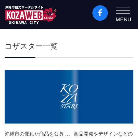
MENU
沖縄市観光ポータルコ
ザウェブ-Kozaweb- 沖
コザスター一覧
縄市コザの表も裏も楽
しむ
沖縄市の優れた商品を公募し、商品開発やデザインなどの