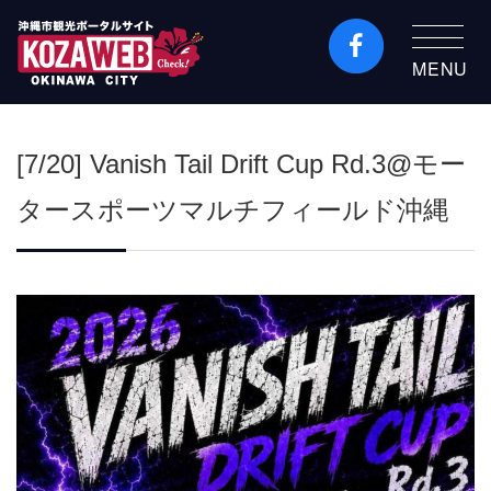
MENU
沖縄市観光ポータルコ
ザウェブ-Kozaweb- 沖
[7/20] Vanish Tail Drift Cup Rd.3@モー
縄市コザの表も裏も楽
しむ
タースポーツマルチフィールド沖縄