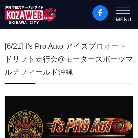
MENU
沖縄市観光ポータルコ
ザウェブ-Kozaweb- 沖
[6/21] I’s Pro Auto アイズプロオート
縄市コザの表も裏も楽
しむ
ドリフト走行会@モータースポーツマ
ルチフィールド沖縄