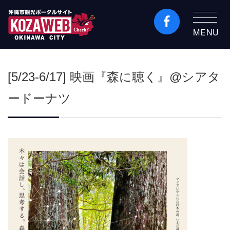
MENU
沖縄市観光ポータルコ
ザウェブ-Kozaweb- 沖
[5/23-6/17] 映画『森に聴く』@シアタ
縄市コザの表も裏も楽
しむ
ードーナツ