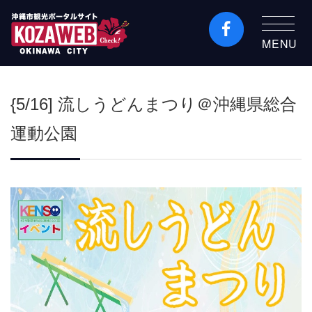
MENU
沖縄市観光ポータルコ
ザウェブ-Kozaweb- 沖
{5/16] 流しうどんまつり＠沖縄県総合
縄市コザの表も裏も楽
しむ
運動公園