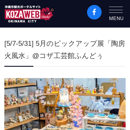
MENU
沖縄市観光ポータルコ
ザウェブ-Kozaweb- 沖
[5/7-5/31] 5月のピックアップ展「陶房
縄市コザの表も裏も楽
しむ
火風水」@コザ工芸館ふんどぅ