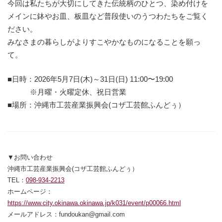
今回は私たちが大切にしてきた伝統柄のひとつ、染め付けを
メインに鉢やお皿、板皿など普段使いのうつわたちをご覧く
ださい。
みなさまの暮らしがよりすこやかなものになることを願っ
て。
■日時：2026年5月7日(木)～31日(日) 11:00〜19:00
※月曜・火曜定休、祝日営業
■場所：沖縄市工芸産業振興会(コザ工芸館ふんどぅ）
▼お問い合わせ
沖縄市工芸産業振興会(コザ工芸館ふんどぅ）
TEL：
098-934-2213
ホームページ：
https://www.city.okinawa.okinawa.jp/k031/event/p00066.html
別ウィンドウ
メールアドレス：fundoukan@gmail.com