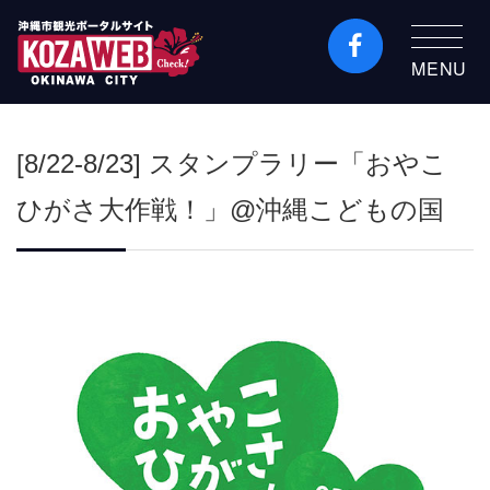
MENU
沖縄市観光ポータルコ
ザウェブ-Kozaweb- 沖
[8/22-8/23] スタンプラリー「おやこ
縄市コザの表も裏も楽
しむ
ひがさ大作戦！」@沖縄こどもの国