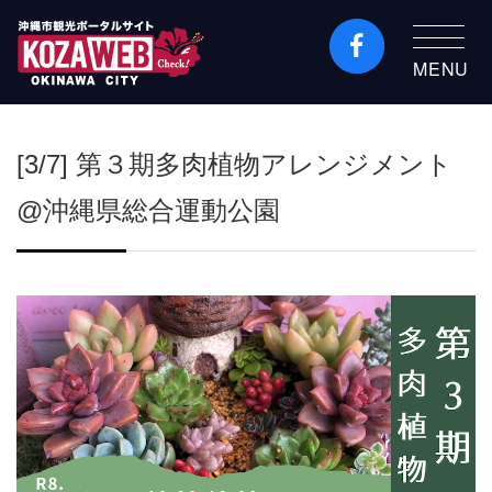
MENU
沖縄市観光ポータルコ
ザウェブ-Kozaweb- 沖
[3/7] 第３期多肉植物アレンジメント
縄市コザの表も裏も楽
しむ
@沖縄県総合運動公園