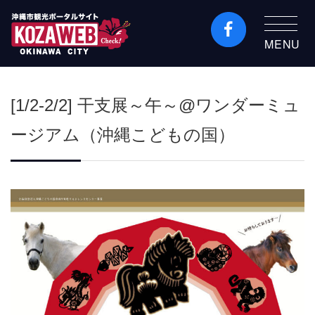
MENU
沖縄市観光ポータルコ
ザウェブ-Kozaweb- 沖
[1/2-2/2] 干支展～午～@ワンダーミュ
縄市コザの表も裏も楽
しむ
ージアム（沖縄こどもの国）