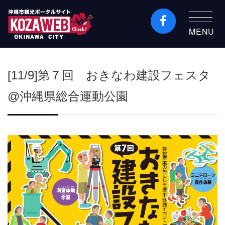
MENU
沖縄市観光ポータルコ
ザウェブ-Kozaweb- 沖
[11/9]第７回 おきなわ建設フェスタ
縄市コザの表も裏も楽
しむ
@沖縄県総合運動公園