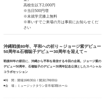
高校生以下2,000円
※当日500円増
※未就学児膝上無料
※車いすでご来場の方は事前にお知らせくだ
さい
沖縄戦後80年、平和への祈り～ジョージ紫デビュー
50周年&石嶺聡子デビュー30周年を迎えて～
戦後80年の節目に、沖縄から平和を発信する今回の企画。ジョージ紫の
デビュー50周年、石嶺聡子のデビュー30周年記念公演としたスペシャル
コラボセッション
◾️時 間：開場16時30分 / 開演17時00分
◾️会 場；ミュージックタウン音市場3階ホール