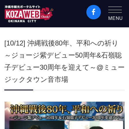
MENU
沖縄市観光ポータルコ
ザウェブ-Kozaweb- 沖
[10/12] 沖縄戦後80年、平和への祈り
縄市コザの表も裏も楽
しむ
～ジョージ紫デビュー50周年&石嶺聡
子デビュー30周年を迎えて～@ミュー
ジックタウン音市場