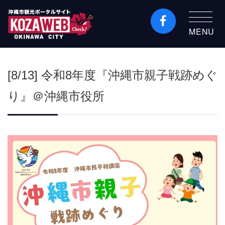
MENU
沖縄市観光ポータルコ
ザウェブ-Kozaweb- 沖
[8/13] 令和8年度『沖縄市親子戦跡めぐ
縄市コザの表も裏も楽
しむ
り』＠沖縄市役所