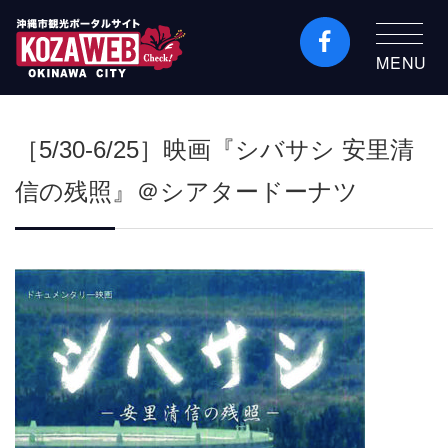
MENU
沖縄市観光ポータルコ
ザウェブ-Kozaweb- 沖
［5/30-6/25］映画『シバサシ 安里清
縄市コザの表も裏も楽
しむ
信の残照』＠シアタードーナツ