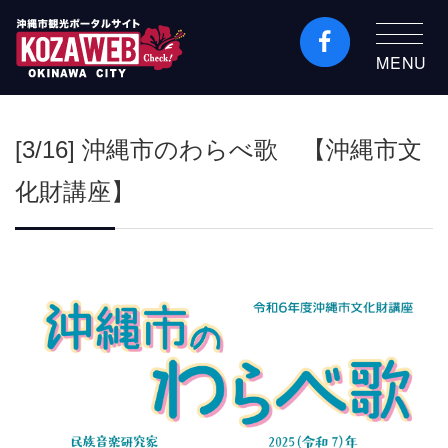
MENU
沖縄市観光ポータルコ
ザウェブ-Kozaweb- 沖
[3/16] 沖縄市のわらべ歌 【沖縄市文
縄市コザの表も裏も楽
しむ
化財講座】