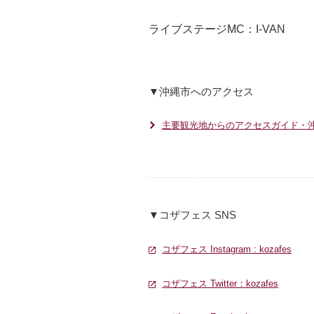
ライブステージMC：I-VAN
▼沖縄市へのアクセス
主要観光地からのアクセスガイド・
▼コザフェス SNS
コザフェス Instagram : kozafes
別ウ
別ウ
コザフェス Twitter：kozafes
別ウィ
別ウィ