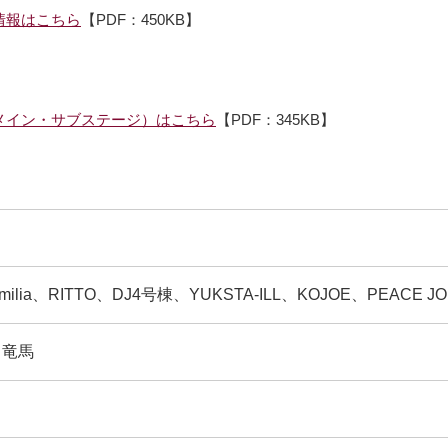
情報はこちら
別ウィンドウで開きます
【PDF：450KB】
（メイン・サブステージ）はこちら
別ウィンドウで開きます
【PDF：345KB】
amilia、RITTO、DJ4号棟、YUKSTA-ILL、KOJOE、PEACE JO
、竜馬