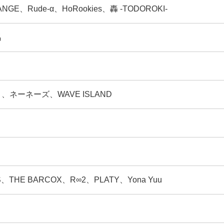
NGE、Rude-α、HoRookies、轟 -TODOROKI-
馬
ネーネーズ、WAVE ISLAND
S、THE BARCOX、R∞2、PLATY、Yona Yuu