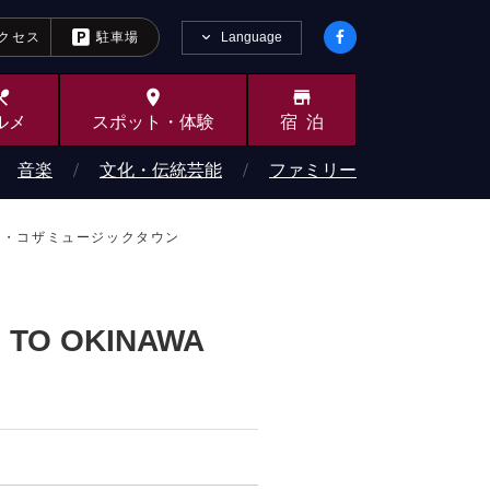
Language
クセス
駐車場
dining
place
store
ルメ
スポット・
体験
宿泊
音楽
文化・伝統芸能
ファミリー
ート通り・コザミュージックタウン
 TO OKINAWA