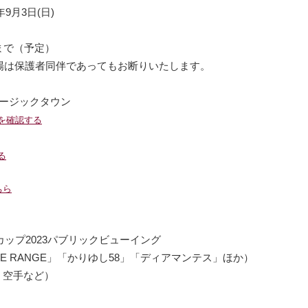
9月3日(日)
頃まで（予定）
入場は保護者同伴であってもお断りいたします。
ージックタウン
pを確認する
別ウィンドウで開きます
別ウィンドウで開きます
る
別ウィンドウで開きます
別ウィンドウで開きます
ちら
カップ2023パブリックビューイング
E RANGE」「かりゆし58」「ディアマンテス」ほか）
、空手など）