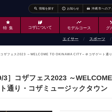
search
error_outline
情報を探す
お知らせ
沖縄市へのア
star
timeline
local_
コザ
について
特集
モデルコース
グ
エイサー
スポーツ
-9/3］コザフェス2023 ～WELCOME TO OKINAWA CITY～＠コザゲ
2-9/3］コザフェス2023 ～WELCOME
ゲート通り・コザミュージックタウン