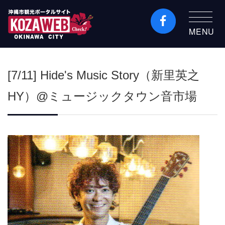
MENU
沖縄市観光ポータルコ
ザウェブ-Kozaweb- 沖
[7/11] Hide's Music Story（新里英之
縄市コザの表も裏も楽
しむ
HY）@ミュージックタウン音市場