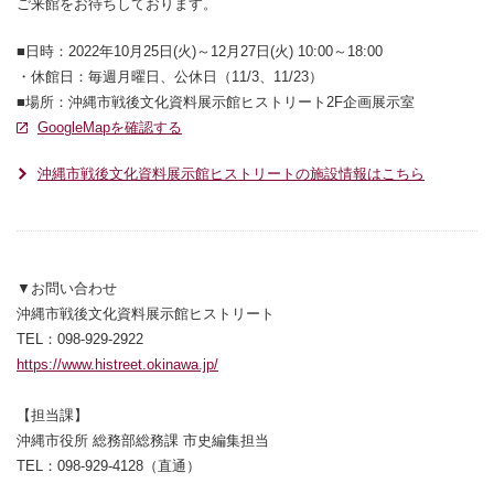
ご来館をお待ちしております。
■日時：2022年10月25日(火)～12月27日(火) 10:00～18:00
・休館日：毎週月曜日、公休日（11/3、11/23）
■場所：沖縄市戦後文化資料展示館ヒストリート2F企画展示室
別ウィンドウで開きます
GoogleMapを確認する
別ウィンドウで開きます
沖縄市戦後文化資料展示館ヒストリートの施設情報はこちら
▼お問い合わせ
沖縄市戦後文化資料展示館ヒストリート
TEL：098-929-2922
https://www.histreet.okinawa.jp/
別ウィンドウで開きます
【担当課】
沖縄市役所 総務部総務課 市史編集担当
TEL：098-929-4128（直通）