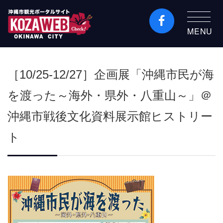
MENU
沖縄市観光ポータルコ
ザウェブ-Kozaweb- 沖
［10/25-12/27］企画展「沖縄市民が海
縄市コザの表も裏も楽
しむ
を渡った～海外・県外・八重山～」＠
沖縄市戦後文化資料展示館ヒストリー
ト