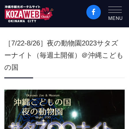
MENU
沖縄市観光ポータルコ
ザウェブ-Kozaweb- 沖
［7/22-8/26］夜の動物園2023サタズ
縄市コザの表も裏も楽
しむ
ーナイト（毎週土開催）＠沖縄こども
の国