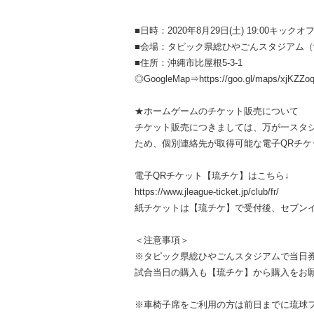
■日時：2020年8月29日(土) 19:00キックオ
■会場：タピック県総ひやごんスタジアム（
■住所：沖縄市比屋根5-3-1
◎GoogleMap⇒https://goo.gl/maps/xjKZZo
★ホームゲームのチケット販売について
チケット販売につきましては、万が一スタ
ため、個別連絡先が取得可能な電子QRチ
電子QRチケット【琉チケ】はこちら↓
https://www.jleague-ticket.jp/club/fr/
紙チケットは【琉チケ】で受付後、セブン
＜注意事項＞
※タピック県総ひやごんスタジアムで当日
試合当日の購入も【琉チケ】から購入をお
※車椅子席をご利用の方は前日までに琉球