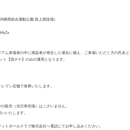
フ
沖縄県総合運動公園 陸上競技場）
qHsZx
ジアム来場者の中に感染者が発生した場合に備え、ご来場いただく方の氏名と
ケット【琉チケ】のみの運用となります。
イレブン店舗で発券いたします。
券の販売（当日券売場）はございません。
願いいたします。
フットボールクラブ株式会社へ電話にてお申し込みください。