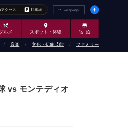
Language
のアクセス
駐車場
local_dining
place
store
グルメ
スポット・
体験
宿泊
音楽
文化・伝統芸能
ファミリー
球 vs モンテディオ