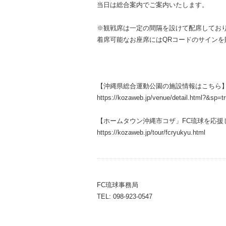
当日は総合案内でご案内いたします。
※観戦席は一定の間隔を設けて配席してお
着席可能なお座席にはQRコードのサインを
【沖縄県総合運動公園の施設情報はこちら
https://kozaweb.jp/venue/detail.html?&sp=
【ホームタウン沖縄市コザ」FC琉球を応援
https://kozaweb.jp/tour/fcryukyu.html
FC琉球事務局
TEL: 098-923-0547