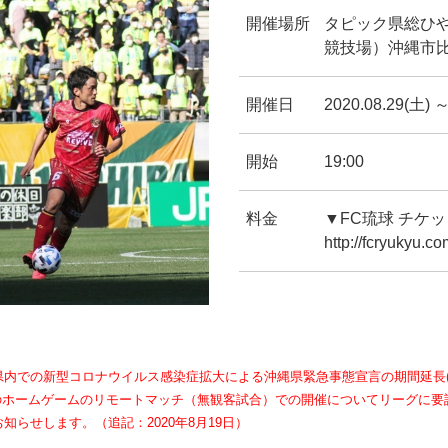
開催場所
タピック県総ひ
競技場）沖縄市比屋
開催日
2020.08.29(土) ～
開始
19:00
料金
▼FC琉球 チケ
http://fcryukyu.co
内での新型コロナウイルス感染症拡大による沖縄県緊急事態宣言の期間延長(8
のホームゲームのリモートマッチ（無観客試合）での開催についてリーグに
らせします。（追記：2020年8月19日）