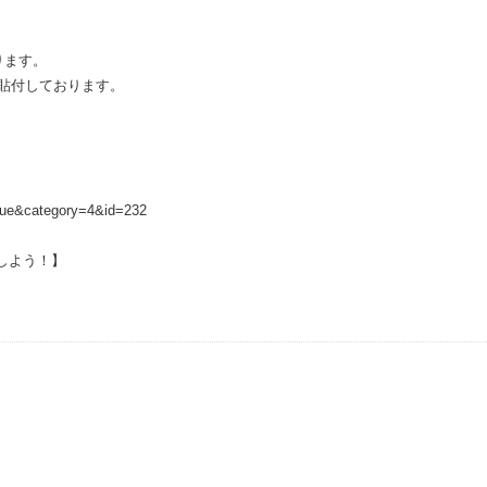
ります。
貼付しております。
】
true&category=4&id=232
しよう！】