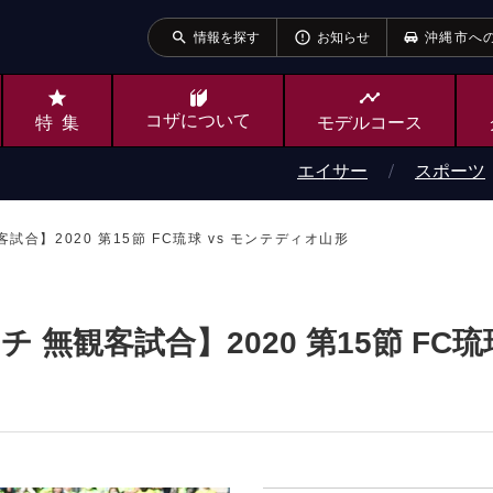
search
error_outline
情報を探す
お知らせ
沖縄市へ
star
timeline
コザ
について
特集
モデルコース
エイサー
スポーツ
試合】2020 第15節 FC琉球 vs モンテディオ山形
チ 無観客試合】2020 第15節 FC琉