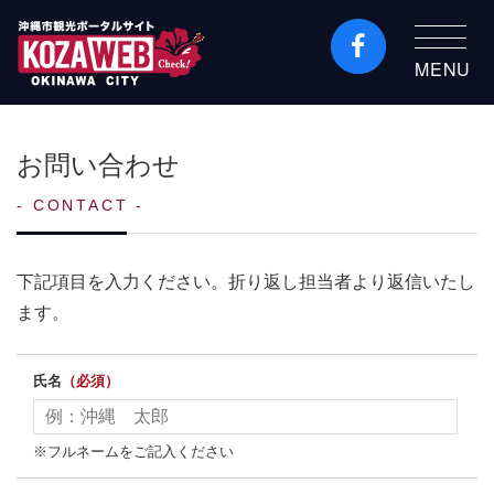
MENU
沖縄市観光ポータルコ
ザウェブ-Kozaweb- 沖
お問い合わせ
縄市コザの表も裏も楽
しむ
CONTACT
下記項目を入力ください。折り返し担当者より返信いたし
ます。
氏名
（必須）
※フルネームをご記入ください