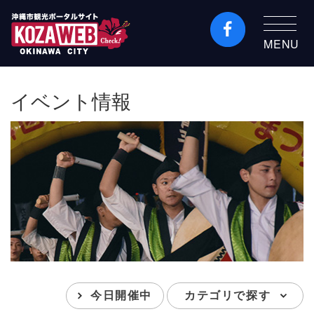
MENU
沖縄市観光ポータルコ
ザウェブ-Kozaweb- 沖
イベント情報
縄市コザの表も裏も楽
しむ
今日開催中